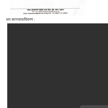
थप कागजात/विवरण :