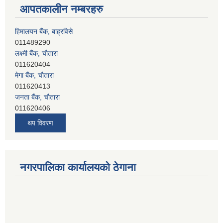
आपतकालीन नम्बरहरु
हिमालयन बैंक, बाह्रविसे
011489290
लक्ष्मी बैंक, चाैतारा
011620404
मेगा बैंक, चाैतारा
011620413
जनता बैंक, चाैतारा
011620406
देव विकास बैंक, बाह्रविसे
थप विवरण
011401005
देव विकास बैंक, जलविरे
011403051
सिभिल बैंक, मेलम्ची
नगरपालिका कार्यालयको ठेगाना
011401055
नेपाल क्रेडिट एण्ड कमर्स बैंक, चाैतारा
011620402
यति विकास बैंक, मांखा
011482150