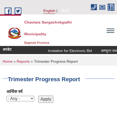
Skip to main content
English
नेपाली
Chautara Sangachokgadhi
Municipality
Bagmati Province
अपडेट
Invitation for Electronic Bid
कम्प्युटर तथा 
You are here
Home
»
Reports
» Trimester Progress Report
Trimester Progress Report
आर्थिक वर्ष