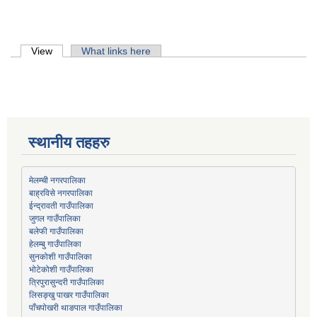
Primary tabs
View
(active tab)
What links here
स्थानीय तहहरु
मेलम्ची नगरपालिका
बाह्रविसे नगरपालिका
जुगल गाउँपालिका
हेलम्बु गाउँपालिका
भोटेकोशी गाउँपालिका
त्रिपुरासुन्दरी गाउँपालिका
लिसङ्खु पाखर गाउँपालिका
पाँचपोखरी थाङपाल गाउँपालिका