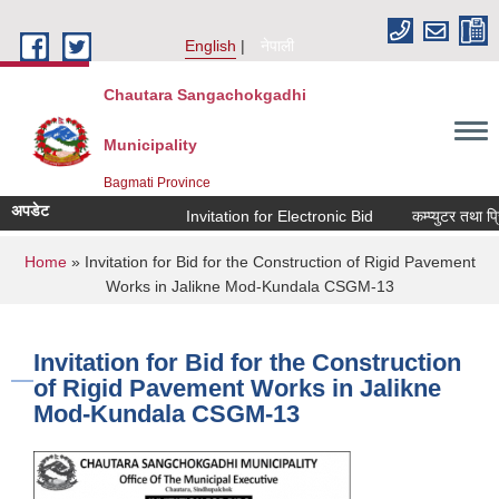
Skip to main content
English
नेपाली
Chautara Sangachokgadhi
Municipality
Bagmati Province
अपडेट
Invitation for Electronic Bid
कम्प्युटर तथा प्रि
You are here
Home
» Invitation for Bid for the Construction of Rigid Pavement
Works in Jalikne Mod-Kundala CSGM-13
Invitation for Bid for the Construction
of Rigid Pavement Works in Jalikne
Mod-Kundala CSGM-13