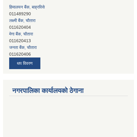
हिमालयन बैंक, बाह्रविसे
011489290
लक्ष्मी बैंक, चाैतारा
011620404
मेगा बैंक, चाैतारा
011620413
जनता बैंक, चाैतारा
011620406
देव विकास बैंक, बाह्रविसे
थप विवरण
011401005
देव विकास बैंक, जलविरे
011403051
सिभिल बैंक, मेलम्ची
नगरपालिका कार्यालयको ठेगाना
011401055
नेपाल क्रेडिट एण्ड कमर्स बैंक, चाैतारा
011620402
यति विकास बैंक, मांखा
011482150
प्रभु बैंक, बाह्रविसे
011489259