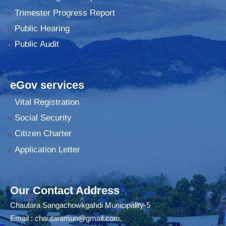
Trimester Progress Report
Public Hearing
Public Audit
eGov services
Vital Registration
Social Security
Citizen Charter
Application Letter
Our Contact Address
Chautara Sangachowkgahdi Municipality-5
Email :
chautaramun@gmail.com
,