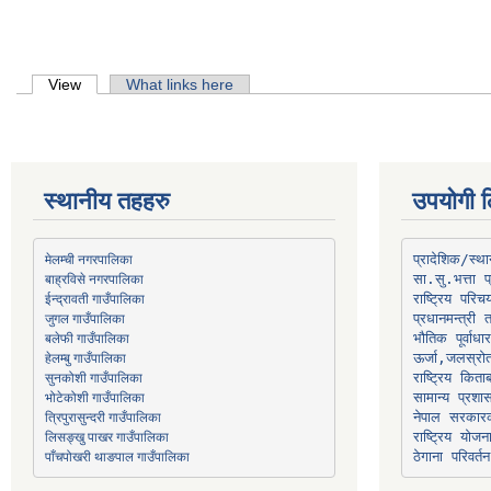
Primary tabs
View
(active tab)
What links here
स्थानीय तहहरु
उपयोगी ल
मेलम्ची नगरपालिका
प्रादेशिक/स्
बाह्रविसे नगरपालिका
जुगल गाउँपालिका
प्रधानमन्त्री 
भौतिक पूर्वाध
हेलम्बु गाउँपालिका
ऊर्जा,जलस्रो
भोटेकोशी गाउँपालिका
सामान्य प्रशा
त्रिपुरासुन्दरी गाउँपालिका
नेपाल सरकारक
लिसङ्खु पाखर गाउँपालिका
राष्ट्रिय योज
पाँचपोखरी थाङपाल गाउँपालिका
ठेगाना परिवर्तन