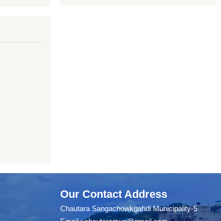
Our Contact Address
Chautara Sangachowkgahdi Municipality-5