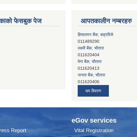
काको फेसबुक पेज
आपतकालीन नम्बरहरु
हिमालयन बैंक, बाह्रविसे
011489290
लक्ष्मी बैंक, चाैतारा
011620404
मेगा बैंक, चाैतारा
011620413
जनता बैंक, चाैतारा
011620406
देव विकास बैंक, बाह्रविसे
011401005
थप विवरण
देव विकास बैंक, जलविरे
011403051
सिभिल बैंक, मेलम्ची
011401055
eGov services
नेपाल क्रेडिट एण्ड कमर्स बैंक, चाैतारा
011620402
ress Report
Vital Registration
यति विकास बैंक, मांखा