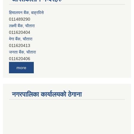
हिमालयन बैंक, बाह्रविसे
011489290
लक्ष्मी बैंक, चाैतारा
011620404
मेगा बैंक, चाैतारा
011620413
जनता बैंक, चाैतारा
011620406
देव विकास बैंक, बाह्रविसे
more
011401005
देव विकास बैंक, जलविरे
011403051
सिभिल बैंक, मेलम्ची
नगरपालिका कार्यालयको ठेगाना
011401055
नेपाल क्रेडिट एण्ड कमर्स बैंक, चाैतारा
011620402
यति विकास बैंक, मांखा
011482150
प्रभु बैंक, बाह्रविसे