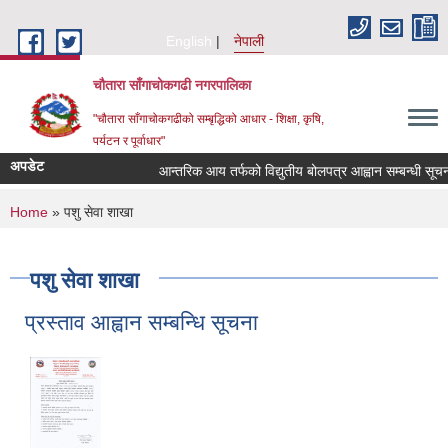
Skip to main content
English
नेपाली
चौतारा साँगाचोकगढी नगरपालिका
"चौतारा साँगाचोकगढीको सम्बृद्धिको आधार - शिक्षा, कृषि,
पर्यटन र पूर्वाधार"
अपडेट
आन्तरिक आय तर्फको विद्युतीय बोलपत्र आह्वान सम्बन्धी सूचना । (
You are here
Home
» पशु सेवा शाखा
पशु सेवा शाखा
प्रस्ताव आह्वान सम्बन्धि सूचना