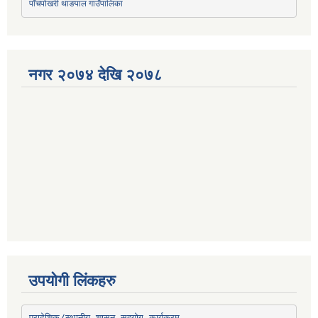
पाँचपोखरी थाङपाल गाउँपालिका
नगर २०७४ देखि २०७८
उपयोगी लिंकहरु