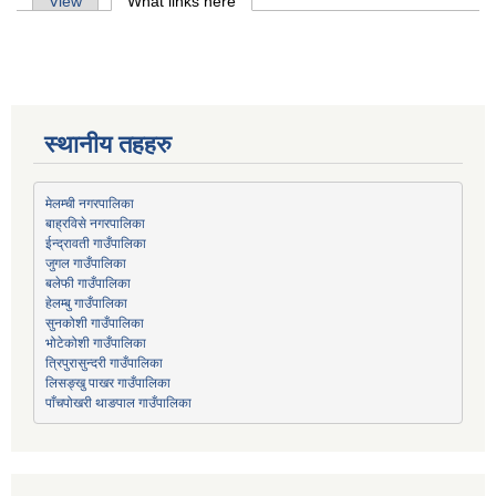
Primary tabs
View
What links here
(active tab)
स्थानीय तहहरु
मेलम्ची नगरपालिका
बाह्रविसे नगरपालिका
जुगल गाउँपालिका
हेलम्बु गाउँपालिका
भोटेकोशी गाउँपालिका
त्रिपुरासुन्दरी गाउँपालिका
लिसङ्खु पाखर गाउँपालिका
पाँचपोखरी थाङपाल गाउँपालिका