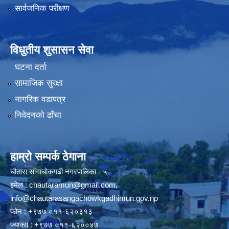
सार्वजनिक परीक्षण
विधुतीय शुसासन सेवा
घटना दर्ता
सामाजिक सुरक्षा
नागरिक वडापत्र
निवेदनको ढाँचा
हाम्रो सम्पर्क ठेगाना
चौतारा साँगाचोकगढी नगरपालिका - ५
इमेल :
chautaramun@gmail.com
,
info@chautarasangachowkgadhimun.gov.np
फोन : +९७७ ०११-६२०३१३
फ्याक्स : +९७७ ०११-६२००४७