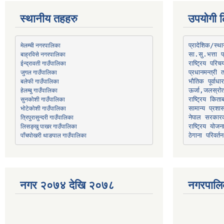
स्थानीय तहहरु
उपयोगी ल
मेलम्ची नगरपालिका
प्रादेशिक/स्
बाह्रविसे नगरपालिका
जुगल गाउँपालिका
प्रधानमन्त्री 
भौतिक पूर्वाध
हेलम्बु गाउँपालिका
ऊर्जा,जलस्रो
भोटेकोशी गाउँपालिका
सामान्य प्रशा
त्रिपुरासुन्दरी गाउँपालिका
नेपाल सरकारक
लिसङ्खु पाखर गाउँपालिका
राष्ट्रिय योज
पाँचपोखरी थाङपाल गाउँपालिका
ठेगाना परिवर्तन
नगर २०७४ देखि २०७८
नगरपालि