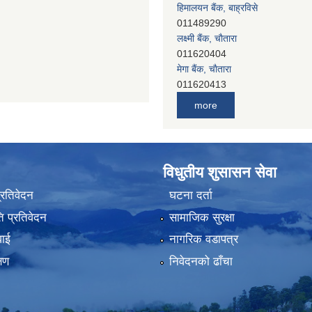
हिमालयन बैंक, बाह्रविसे
011489290
लक्ष्मी बैंक, चाैतारा
011620404
मेगा बैंक, चाैतारा
011620413
जनता बैंक, चाैतारा
more
011620406
देव विकास बैंक, बाह्रविसे
011401005
देव विकास बैंक, जलविरे
विधुतीय शुसासन सेवा
011403051
सिभिल बैंक, मेलम्ची
प्रतिवेदन
घटना दर्ता
011401055
 प्रतिवेदन
सामाजिक सुरक्षा
नेपाल क्रेडिट एण्ड कमर्स बैंक, चाैतारा
011620402
वाई
नागरिक वडापत्र
यति विकास बैंक, मांखा
्षण
निवेदनको ढाँचा
011482150