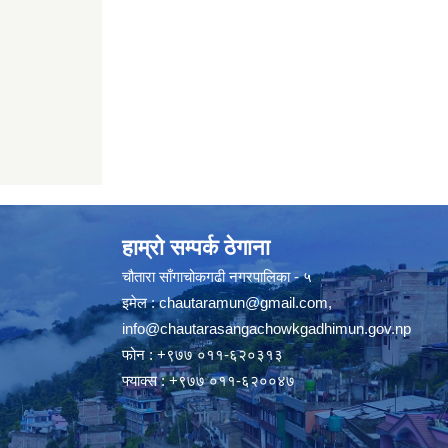
हाम्रो सम्पर्क ठेगाना
चौतारा साँगाचोकगढी नगरपालिका - ५
इमेल :
chautaramun@gmail.com
,
info@chautarasangachowkgadhimun.gov.np
फोन : +९७७ ०११-६२०३१३
फ्याक्स : +९७७ ०११-६२००४७