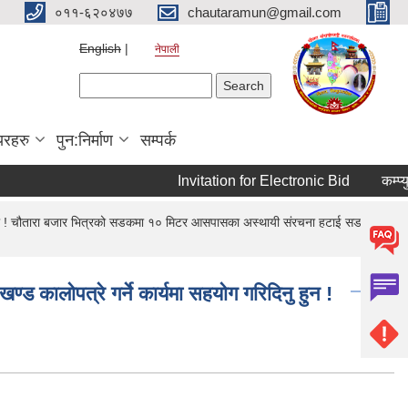
०११-६२०४७७
chautaramun@gmail.com
English
नेपाली
Search form
Search
यरहरु
पुन:निर्माण
सम्पर्क
Invitation for Electronic Bid
कम्प्यु
 ! चौतारा बजार भित्रको सडकमा १० मिटर आसपासका अस्थायी संरचना हटाई सडक खण्ड
ालोपत्रे गर्ने कार्यमा सहयोग गरिदिनु हुन !