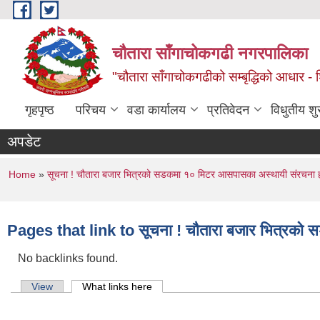
Skip to main content
चौतारा साँगाचोकगढी नगरपालिका
"चौतारा साँगाचोकगढीको सम्बृद्धिको आधार - शिक्
गृहपृष्ठ
परिचय
वडा कार्यालय
प्रतिवेदन
विधुतीय श
अपडेट
You are here
Home
»
सूचना ! चौतारा बजार भित्रको सडकमा १० मिटर आसपासका अस्थायी संरचना हटाई
Pages that link to सूचना ! चौतारा बजार भित्रको सड
No backlinks found.
Primary tabs
View
What links here
(active tab)