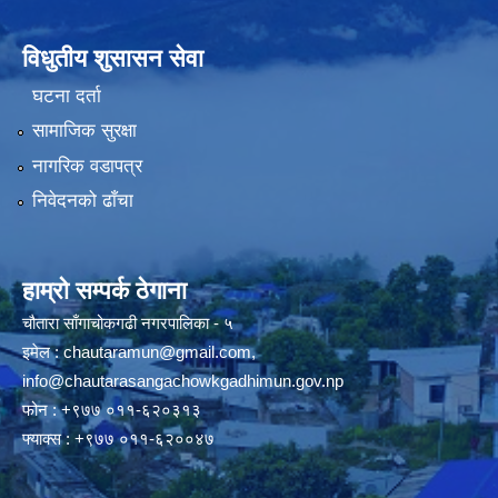
विधुतीय शुसासन सेवा
घटना दर्ता
सामाजिक सुरक्षा
नागरिक वडापत्र
निवेदनको ढाँचा
हाम्रो सम्पर्क ठेगाना
चौतारा साँगाचोकगढी नगरपालिका - ५
इमेल :
chautaramun@gmail.com
,
info@chautarasangachowkgadhimun.gov.np
फोन : +९७७ ०११-६२०३१३
फ्याक्स : +९७७ ०११-६२००४७