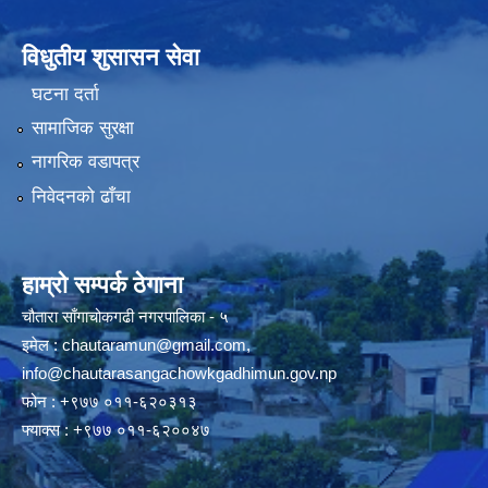
विधुतीय शुसासन सेवा
घटना दर्ता
सामाजिक सुरक्षा
नागरिक वडापत्र
निवेदनको ढाँचा
हाम्रो सम्पर्क ठेगाना
चौतारा साँगाचोकगढी नगरपालिका - ५
इमेल :
chautaramun@gmail.com
,
info@chautarasangachowkgadhimun.gov.np
फोन : +९७७ ०११-६२०३१३
फ्याक्स : +९७७ ०११-६२००४७