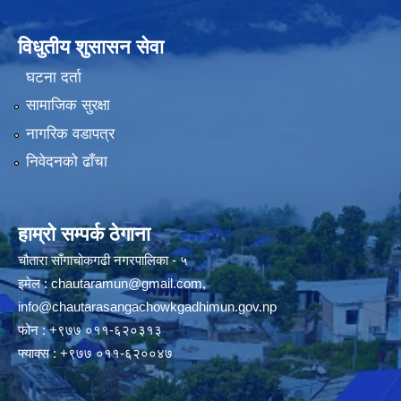
विधुतीय शुसासन सेवा
घटना दर्ता
सामाजिक सुरक्षा
नागरिक वडापत्र
निवेदनको ढाँचा
हाम्रो सम्पर्क ठेगाना
चौतारा साँगाचोकगढी नगरपालिका - ५
इमेल :
chautaramun@gmail.com
,
info@chautarasangachowkgadhimun.gov.np
फोन : +९७७ ०११-६२०३१३
फ्याक्स : +९७७ ०११-६२००४७