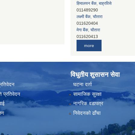
011489290
लक्ष्मी बैंक, चाैतारा
011620404
मेगा बैंक, चाैतारा
011620413
जनता बैंक, चाैतारा
011620406
more
देव विकास बैंक, बाह्रविसे
011401005
देव विकास बैंक, जलविरे
011403051
विधुतीय शुसासन सेवा
सिभिल बैंक, मेलम्ची
011401055
प्रतिवेदन
घटना दर्ता
नेपाल क्रेडिट एण्ड कमर्स बैंक, चाैतारा
 प्रतिवेदन
सामाजिक सुरक्षा
011620402
वाई
नागरिक वडापत्र
यति विकास बैंक, मांखा
011482150
्षण
निवेदनको ढाँचा
प्रभु बैंक, बाह्रविसे
011489259