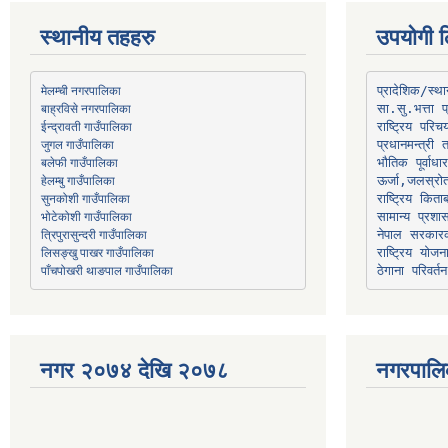
स्थानीय तहहरु
उपयोगी ल
मेलम्ची नगरपालिका
प्रादेशिक/स्
बाह्रविसे नगरपालिका
जुगल गाउँपालिका
प्रधानमन्त्री 
भौतिक पूर्वाध
हेलम्बु गाउँपालिका
ऊर्जा,जलस्रो
भोटेकोशी गाउँपालिका
सामान्य प्रशा
त्रिपुरासुन्दरी गाउँपालिका
नेपाल सरकारक
लिसङ्खु पाखर गाउँपालिका
राष्ट्रिय योज
पाँचपोखरी थाङपाल गाउँपालिका
ठेगाना परिवर्तन
नगर २०७४ देखि २०७८
नगरपालि