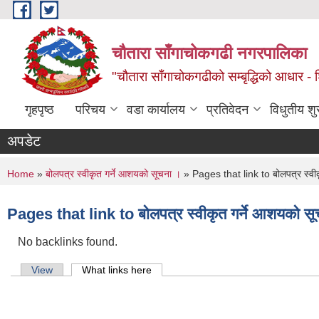
Skip to main content
चौतारा साँगाचोकगढी नगरपालिका
"चौतारा साँगाचोकगढीको सम्बृद्धिको आधार - शिक्
गृहपृष्ठ
परिचय
वडा कार्यालय
प्रतिवेदन
विधुतीय श
अपडेट
You are here
Home
»
बोलपत्र स्वीकृत गर्ने आशयको सूचना ।
» Pages that link to बोलपत्र स्वी
Pages that link to बोलपत्र स्वीकृत गर्ने आशयको स
No backlinks found.
Primary tabs
View
What links here
(active tab)