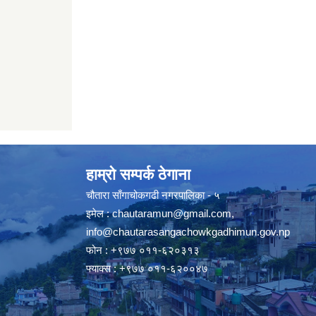
हाम्रो सम्पर्क ठेगाना
चौतारा साँगाचोकगढी नगरपालिका - ५
इमेल :
chautaramun@gmail.com
,
info@chautarasangachowkgadhimun.gov.np
फोन : +९७७ ०११-६२०३१३
फ्याक्स : +९७७ ०११-६२००४७