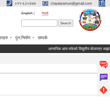
०११-६२०४७७
chautaramun@gmail.com
English
नेपाली
Search form
Search
यरहरु
पुन:निर्माण
सम्पर्क
आन्तरिक आय तर्फको विद्युतीय बोलपत्र आह्वान सम्