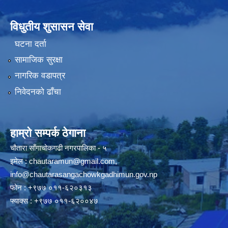
विधुतीय शुसासन सेवा
घटना दर्ता
सामाजिक सुरक्षा
नागरिक वडापत्र
निवेदनको ढाँचा
हाम्रो सम्पर्क ठेगाना
चौतारा साँगाचोकगढी नगरपालिका - ५
इमेल :
chautaramun@gmail.com
,
info@chautarasangachowkgadhimun.gov.np
फोन : +९७७ ०११-६२०३१३
फ्याक्स : +९७७ ०११-६२००४७