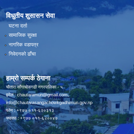
विधुतीय शुसासन सेवा
घटना दर्ता
सामाजिक सुरक्षा
नागरिक वडापत्र
निवेदनको ढाँचा
हाम्रो सम्पर्क ठेगाना
चौतारा साँगाचोकगढी नगरपालिका - ५
इमेल :
chautaramun@gmail.com
,
info@chautarasangachowkgadhimun.gov.np
फोन : +९७७ ०११-६२०३१३
फ्याक्स : +९७७ ०११-६२००४७