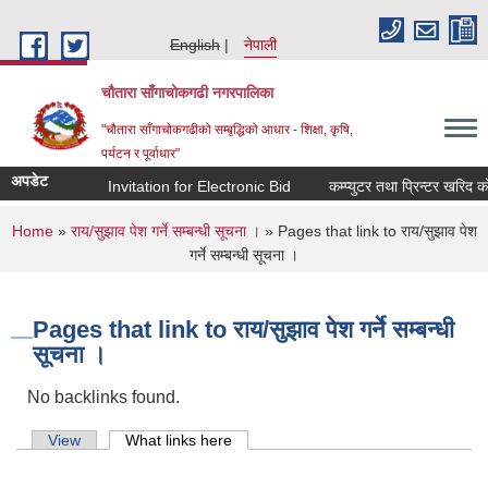
Skip to main content
English
नेपाली
चौतारा साँगाचोकगढी नगरपालिका
"चौतारा साँगाचोकगढीको सम्बृद्धिको आधार - शिक्षा, कृषि,
पर्यटन र पूर्वाधार"
अपडेट
Invitation for Electronic Bid
कम्प्युटर तथा प्रिन्टर खरिद को
You are here
Home
»
राय/सुझाव पेश गर्ने सम्बन्धी सूचना ।
» Pages that link to राय/सुझाव पेश
गर्ने सम्बन्धी सूचना ।
Pages that link to राय/सुझाव पेश गर्ने सम्बन्धी
सूचना ।
No backlinks found.
Primary tabs
View
What links here
(active tab)