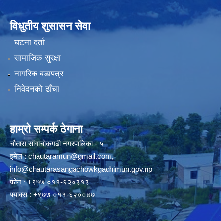
विधुतीय शुसासन सेवा
घटना दर्ता
सामाजिक सुरक्षा
नागरिक वडापत्र
निवेदनको ढाँचा
हाम्रो सम्पर्क ठेगाना
चौतारा साँगाचोकगढी नगरपालिका - ५
इमेल :
chautaramun@gmail.com
,
info@chautarasangachowkgadhimun.gov.np
फोन : +९७७ ०११-६२०३१३
फ्याक्स : +९७७ ०११-६२००४७