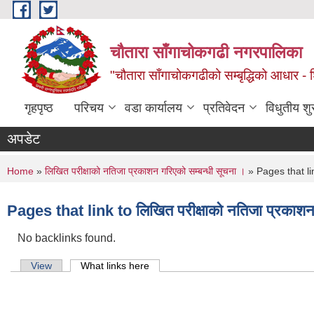
Skip to main content
चौतारा साँगाचोकगढी नगरपालिका
"चौतारा साँगाचोकगढीको सम्बृद्धिको आधार - शिक्
गृहपृष्ठ
परिचय
वडा कार्यालय
प्रतिवेदन
विधुतीय श
अपडेट
You are here
Home
»
लिखित परीक्षाको नतिजा प्रकाशन गरिएको सम्बन्धी सूचना ।
» Pages that link
Pages that link to लिखित परीक्षाको नतिजा प्रकाशन 
No backlinks found.
Primary tabs
View
What links here
(active tab)