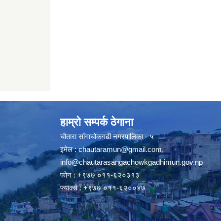
हाम्रो सम्पर्क ठेगाना
चौतारा साँगाचोकगढी नगरपालिका - ५
इमेल :
chautaramun@gmail.com
,
info@chautarasangachowkgadhimun.gov.np
फोन : +९७७ ०११-६२०३१३
फ्याक्स : +९७७ ०११-६२००४७