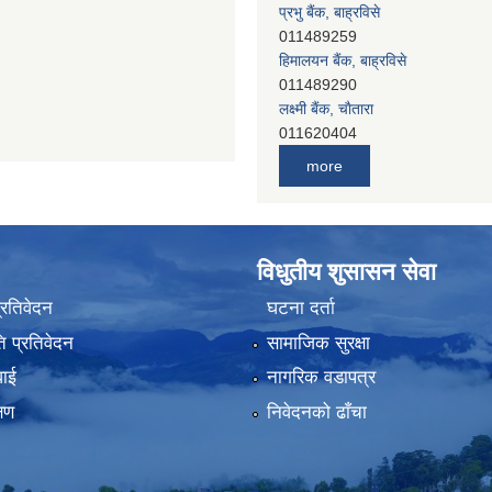
प्रभु बैंक, बाह्रविसे
011489259
हिमालयन बैंक, बाह्रविसे
011489290
लक्ष्मी बैंक, चाैतारा
011620404
मेगा बैंक, चाैतारा
more
011620413
जनता बैंक, चाैतारा
011620406
देव विकास बैंक, बाह्रविसे
विधुतीय शुसासन सेवा
011401005
देव विकास बैंक, जलविरे
प्रतिवेदन
घटना दर्ता
011403051
 प्रतिवेदन
सामाजिक सुरक्षा
सिभिल बैंक, मेलम्ची
011401055
वाई
नागरिक वडापत्र
नेपाल क्रेडिट एण्ड कमर्स बैंक, चाैतारा
्षण
निवेदनको ढाँचा
011620402