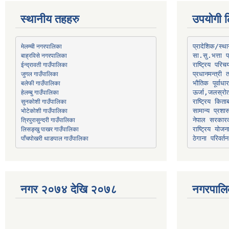
स्थानीय तहहरु
उपयोगी ल
मेलम्ची नगरपालिका
प्रादेशिक/स्
बाह्रविसे नगरपालिका
जुगल गाउँपालिका
प्रधानमन्त्री 
भौतिक पूर्वाध
हेलम्बु गाउँपालिका
ऊर्जा,जलस्रो
भोटेकोशी गाउँपालिका
सामान्य प्रशा
त्रिपुरासुन्दरी गाउँपालिका
नेपाल सरकारक
लिसङ्खु पाखर गाउँपालिका
राष्ट्रिय योज
पाँचपोखरी थाङपाल गाउँपालिका
ठेगाना परिवर्तन
नगर २०७४ देखि २०७८
नगरपालि