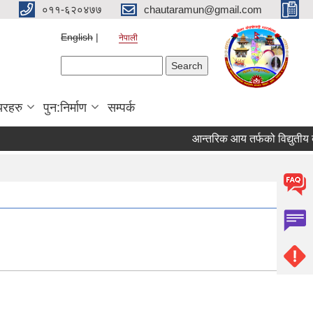
०११-६२०४७७
chautaramun@gmail.com
English
नेपाली
Search form
Search
यरहरु
पुन:निर्माण
सम्पर्क
आन्तरिक आय तर्फको विद्युतीय बोलप