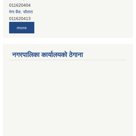
मेगा बैंक, चाैतारा
011620413
जनता बैंक, चाैतारा
011620406
more
देव विकास बैंक, बाह्रविसे
011401005
देव विकास बैंक, जलविरे
011403051
नगरपालिका कार्यालयको ठेगाना
सिभिल बैंक, मेलम्ची
011401055
नेपाल क्रेडिट एण्ड कमर्स बैंक, चाैतारा
011620402
यति विकास बैंक, मांखा
011482150
प्रभु बैंक, बाह्रविसे
011489259