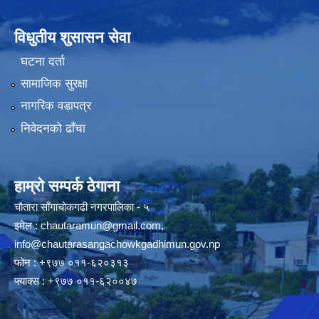
विधुतीय शुसासन सेवा
घटना दर्ता
सामाजिक सुरक्षा
नागरिक वडापत्र
निवेदनको ढाँचा
हाम्रो सम्पर्क ठेगाना
चौतारा साँगाचोकगढी नगरपालिका - ५
इमेल :
chautaramun@gmail.com
,
info@chautarasangachowkgadhimun.gov.np
फोन : +९७७ ०११-६२०३१३
फ्याक्स : +९७७ ०११-६२००४७