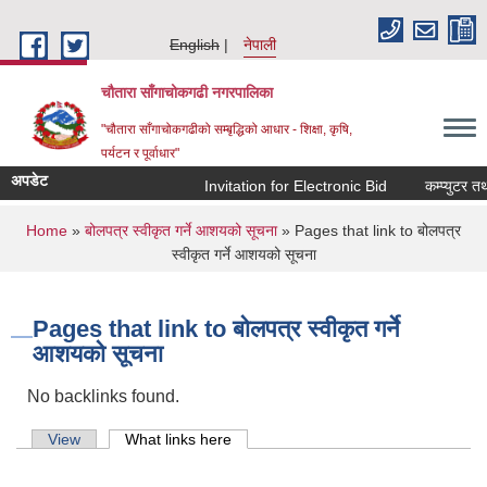
Skip to main content
English
नेपाली
चौतारा साँगाचोकगढी नगरपालिका
"चौतारा साँगाचोकगढीको सम्बृद्धिको आधार - शिक्षा, कृषि,
पर्यटन र पूर्वाधार"
अपडेट
Invitation for Electronic Bid
कम्प्युटर तथा 
You are here
Home
»
बोलपत्र स्वीकृत गर्ने आशयको सूचना
» Pages that link to बोलपत्र
स्वीकृत गर्ने आशयको सूचना
Pages that link to बोलपत्र स्वीकृत गर्ने
आशयको सूचना
No backlinks found.
Primary tabs
View
What links here
(active tab)