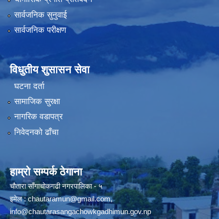
सार्वजनिक सुनुवाई
सार्वजनिक परीक्षण
विधुतीय शुसासन सेवा
घटना दर्ता
सामाजिक सुरक्षा
नागरिक वडापत्र
निवेदनको ढाँचा
हाम्रो सम्पर्क ठेगाना
चौतारा साँगाचोकगढी नगरपालिका - ५
इमेल :
chautaramun@gmail.com
,
info@chautarasangachowkgadhimun.gov.np