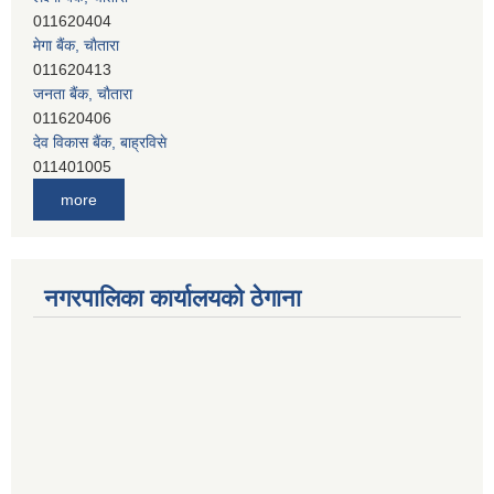
011620404
मेगा बैंक, चाैतारा
011620413
जनता बैंक, चाैतारा
011620406
देव विकास बैंक, बाह्रविसे
011401005
देव विकास बैंक, जलविरे
more
011403051
सिभिल बैंक, मेलम्ची
011401055
नेपाल क्रेडिट एण्ड कमर्स बैंक, चाैतारा
नगरपालिका कार्यालयको ठेगाना
011620402
यति विकास बैंक, मांखा
011482150
प्रभु बैंक, बाह्रविसे
011489259
हिमालयन बैंक, बाह्रविसे
011489290