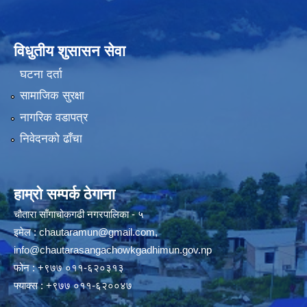
विधुतीय शुसासन सेवा
घटना दर्ता
सामाजिक सुरक्षा
नागरिक वडापत्र
निवेदनको ढाँचा
हाम्रो सम्पर्क ठेगाना
चौतारा साँगाचोकगढी नगरपालिका - ५
इमेल :
chautaramun@gmail.com
,
info@chautarasangachowkgadhimun.gov.np
फोन : +९७७ ०११-६२०३१३
फ्याक्स : +९७७ ०११-६२००४७