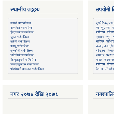
स्थानीय तहहरु
उपयोगी ल
मेलम्ची नगरपालिका
प्रादेशिक/स्
बाह्रविसे नगरपालिका
जुगल गाउँपालिका
प्रधानमन्त्री 
भौतिक पूर्वाध
हेलम्बु गाउँपालिका
ऊर्जा,जलस्रो
भोटेकोशी गाउँपालिका
सामान्य प्रशा
त्रिपुरासुन्दरी गाउँपालिका
नेपाल सरकारक
लिसङ्खु पाखर गाउँपालिका
राष्ट्रिय योज
पाँचपोखरी थाङपाल गाउँपालिका
ठेगाना परिवर्तन
नगर २०७४ देखि २०७८
नगरपालि