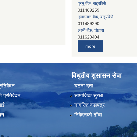
प्रभु बैंक, बाह्रविसे
011489259
हिमालयन बैंक, बाह्रविसे
011489290
लक्ष्मी बैंक, चाैतारा
011620404
मेगा बैंक, चाैतारा
more
011620413
जनता बैंक, चाैतारा
011620406
देव विकास बैंक, बाह्रविसे
विधुतीय शुसासन सेवा
011401005
देव विकास बैंक, जलविरे
प्रतिवेदन
घटना दर्ता
011403051
 प्रतिवेदन
सामाजिक सुरक्षा
सिभिल बैंक, मेलम्ची
011401055
वाई
नागरिक वडापत्र
नेपाल क्रेडिट एण्ड कमर्स बैंक, चाैतारा
्षण
निवेदनको ढाँचा
011620402