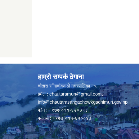
हाम्रो सम्पर्क ठेगाना
चौतारा साँगाचोकगढी नगरपालिका - ५
इमेल :
chautaramun@gmail.com
,
info@chautarasangachowkgadhimun.gov.np
फोन : +९७७ ०११-६२०३१३
फ्याक्स : +९७७ ०११-६२००४७