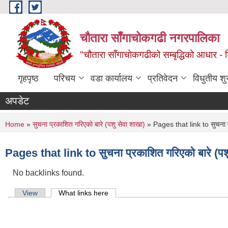
Skip to main content
चौतारा साँगाचोकगढी नगरपालिका
"चौतारा साँगाचोकगढीको सम्बृद्धिको आधार - शिक्
गृहपृष्ठ
परिचय
वडा कार्यालय
प्रतिवेदन
विधुतीय श
अपडेट
You are here
Home
»
सुचना प्रकाशित गरिएको बारे (पशु सेवा शाखा)
» Pages that link to सुचना प्
Pages that link to सुचना प्रकाशित गरिएको बारे (पशु
No backlinks found.
Primary tabs
View
What links here
(active tab)