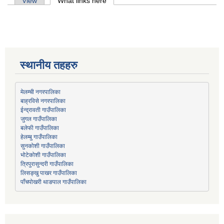
Primary tabs
View
What links here
(active tab)
स्थानीय तहहरु
मेलम्ची नगरपालिका
बाह्रविसे नगरपालिका
जुगल गाउँपालिका
हेलम्बु गाउँपालिका
भोटेकोशी गाउँपालिका
त्रिपुरासुन्दरी गाउँपालिका
लिसङ्खु पाखर गाउँपालिका
पाँचपोखरी थाङपाल गाउँपालिका