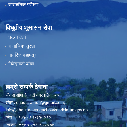
सार्वजनिक परीक्षण
विधुतीय शुसासन सेवा
घटना दर्ता
सामाजिक सुरक्षा
नागरिक वडापत्र
निवेदनको ढाँचा
हाम्रो सम्पर्क ठेगाना
चौतारा साँगाचोकगढी नगरपालिका - ५
इमेल :
chautaramun@gmail.com
,
info@chautarasangachowkgadhimun.gov.np
फोन : +९७७ ०११-६२०३१३
फ्याक्स : +९७७ ०११-६२००४७