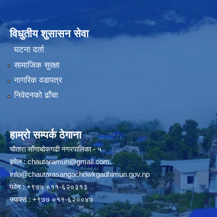
विधुतीय शुसासन सेवा
घटना दर्ता
सामाजिक सुरक्षा
नागरिक वडापत्र
निवेदनको ढाँचा
हाम्रो सम्पर्क ठेगाना
चौतारा साँगाचोकगढी नगरपालिका - ५
इमेल :
chautaramun@gmail.com
,
info@chautarasangachowkgadhimun.gov.np
फोन : +९७७ ०११-६२०३१३
फ्याक्स : +९७७ ०११-६२००४७