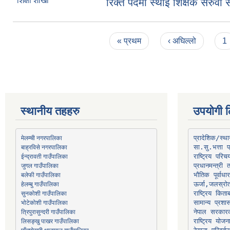
शिक्षा शाखा
रिक्त पदमा स्थाई शिक्षक सरुवा स
Pages
« प्रथम
‹ अघिल्लो
1
स्थानीय तहहरु
उपयोगी ल
मेलम्ची नगरपालिका
प्रादेशिक/स्
बाह्रविसे नगरपालिका
जुगल गाउँपालिका
प्रधानमन्त्री 
भौतिक पूर्वाध
हेलम्बु गाउँपालिका
ऊर्जा,जलस्रो
भोटेकोशी गाउँपालिका
सामान्य प्रशा
त्रिपुरासुन्दरी गाउँपालिका
नेपाल सरकारक
लिसङ्खु पाखर गाउँपालिका
राष्ट्रिय योज