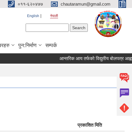
०११-६२०४७७
chautaramun@gmail.com
English
नेपाली
Search form
Search
यरहरु
पुन:निर्माण
सम्पर्क
आन्तरिक आय तर्फको विद्युतीय बोलपत्र आह्वान सम्ब
प्रकाशित मिति