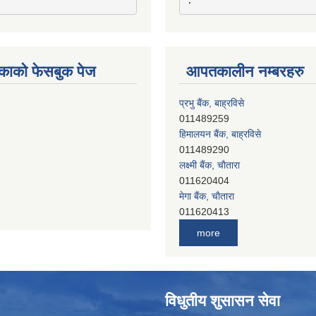
काको फेसबुक पेज
आपतकालीन नम्बरहरु
हिमालयन बैंक, बाह्रविसे
011489290
लक्ष्मी बैंक, चाैतारा
011620404
मेगा बैंक, चाैतारा
011620413
जनता बैंक, चाैतारा
011620406
देव विकास बैंक, बाह्रविसे
more
011401005
देव विकास बैंक, जलविरे
011403051
सिभिल बैंक, मेलम्ची
विधुतीय शुसासन सेवा
011401055