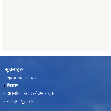
सिभिल बैंक, मेलम्ची
011401055
नेपाल क्रेडिट एण्ड कमर्स बैंक, चाैतारा
011620402
सूचनाहरु
सूचना तथा समाचार
विज्ञापन
सार्वजनिक खरीद /बोलपत्र सूचना
कर तथा शुल्कहरु