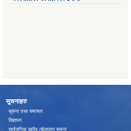
011401055
नेपाल क्रेडिट एण्ड कमर्स बैंक, चाैतारा
011620402
यति विकास बैंक, मांखा
011482150
प्रभु बैंक, बाह्रविसे
011489259
सूचनाहरु
सूचना तथा समाचार
विज्ञापन
सार्वजनिक खरीद /बोलपत्र सूचना