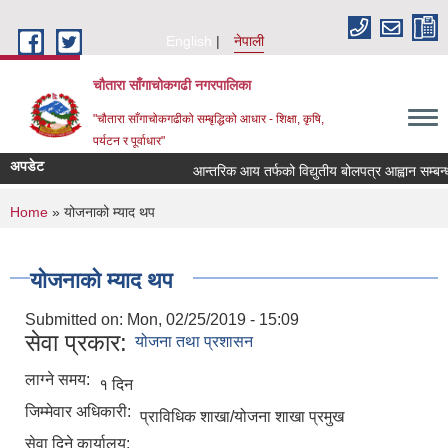
Skip to main content
English
नेपाली
चौतारा साँगाचोकगढी नगरपालिका
"चौतारा साँगाचोकगढीको सम्बृद्धिको आधार - शिक्षा, कृषि,
पर्यटन र पूर्वाधार"
अपडेट
आन्तरिक आय तर्फको विद्युतीय बोलपत्र आह्वान सम्बन्धी स
You are here
Home
» योजनाको म्याद थप
योजनाको म्याद थप
Submitted on:
Mon, 02/25/2019 - 15:09
सेवा प्रकार:
योजना तथा प्रशासन
लाग्ने समय:
१ दिन
जिम्मेवार अधिकारी:
प्राविधिक शाखा/योजना शाखा प्रमुख
सेवा दिने कार्यालय: