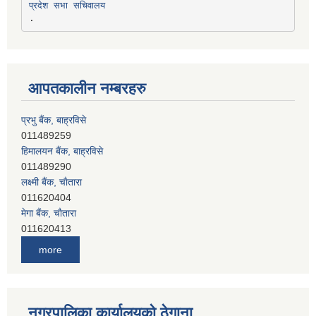
प्रदेश सभा सचिवालय
आपतकालीन नम्बरहरु
प्रभु बैंक, बाह्रविसे
011489259
हिमालयन बैंक, बाह्रविसे
011489290
लक्ष्मी बैंक, चाैतारा
011620404
मेगा बैंक, चाैतारा
011620413
जनता बैंक, चाैतारा
011620406
देव विकास बैंक, बाह्रविसे
more
011401005
देव विकास बैंक, जलविरे
011403051
नगरपालिका कार्यालयको ठेगाना
सिभिल बैंक, मेलम्ची