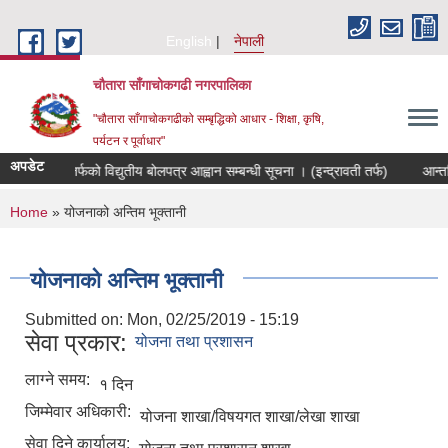
Skip to main content
English
नेपाली
चौतारा साँगाचोकगढी नगरपालिका
"चौतारा साँगाचोकगढीको सम्बृद्धिको आधार - शिक्षा, कृषि,
पर्यटन र पूर्वाधार"
अपडेट
तरिक आय तर्फको विद्युतीय बोलपत्र आह्वान सम्बन्धी सूचना । (इन्द्रावती तर्फ)
आन्तरिक 
You are here
Home
» योजनाको अन्तिम भूक्तानी
योजनाको अन्तिम भूक्तानी
Submitted on:
Mon, 02/25/2019 - 15:19
सेवा प्रकार:
योजना तथा प्रशासन
लाग्ने समय:
१ दिन
जिम्मेवार अधिकारी:
योजना शाखा/विषयगत शाखा/लेखा शाखा
सेवा दिने कार्यालय: