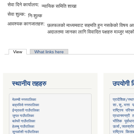
सेवा दिने कार्यालय:
न्यायिक समिति शाखा
सेवा शुल्क:
निःशुल्क
आवश्यक कागजातहरु:
छलफलको माध्यमवाट सहमति हुन नसकेको विषय अद
अदालतमा जानका लागि विवादित पक्षहरु मञ्जुर भएक
Primary tabs
View
(active tab)
What links here
स्थानीय तहहरु
उपयोगी ल
मेलम्ची नगरपालिका
प्रादेशिक/स्
बाह्रविसे नगरपालिका
जुगल गाउँपालिका
प्रधानमन्त्री 
भौतिक पूर्वाध
हेलम्बु गाउँपालिका
ऊर्जा,जलस्रो