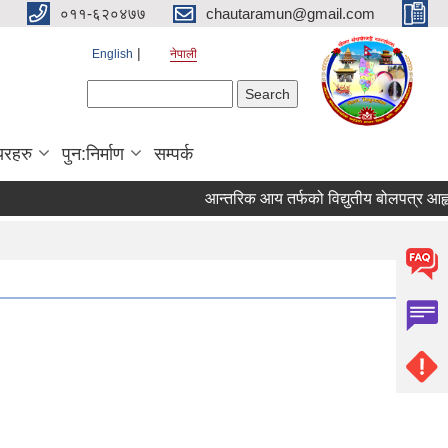
०११-६२०४७७
chautaramun@gmail.com
English
नेपाली
Search form
Search
यरहरु
पुन:निर्माण
सम्पर्क
आन्तरिक आय तर्फको विद्युतीय बोलपत्र आह्वान सम