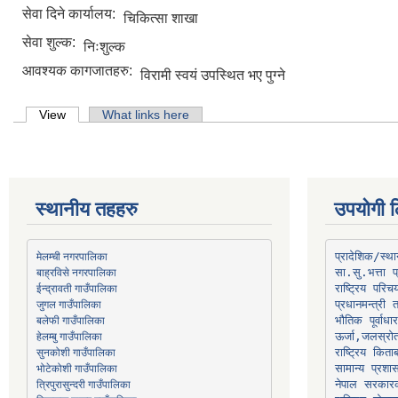
सेवा दिने कार्यालय:
चिकित्सा शाखा
सेवा शुल्क:
निःशुल्क
आवश्यक कागजातहरु:
विरामी स्वयं उपस्थित भए पुग्ने
Primary tabs
View
(active tab)
What links here
स्थानीय तहहरु
उपयोगी ल
मेलम्ची नगरपालिका
प्रादेशिक/स्
बाह्रविसे नगरपालिका
जुगल गाउँपालिका
प्रधानमन्त्री 
भौतिक पूर्वाध
हेलम्बु गाउँपालिका
ऊर्जा,जलस्रो
भोटेकोशी गाउँपालिका
सामान्य प्रशा
त्रिपुरासुन्दरी गाउँपालिका
नेपाल सरकारक