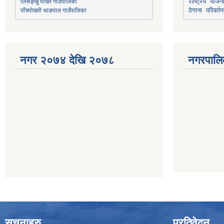
लिसङ्खु पाखर गाउँपालिका
राष्ट्रिय योज
पाँचपोखरी थाङपाल गाउँपालिका
ठेगाना परिवर्तन
नगर २०७४ देखि २०७८
नगरपालि
सूचनाहरु
प्रतिवेदन