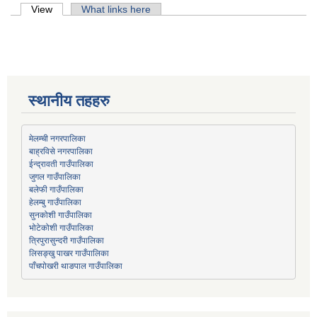
Primary tabs
View
(active tab)
What links here
स्थानीय तहहरु
मेलम्ची नगरपालिका
बाह्रविसे नगरपालिका
जुगल गाउँपालिका
हेलम्बु गाउँपालिका
भोटेकोशी गाउँपालिका
त्रिपुरासुन्दरी गाउँपालिका
लिसङ्खु पाखर गाउँपालिका
पाँचपोखरी थाङपाल गाउँपालिका