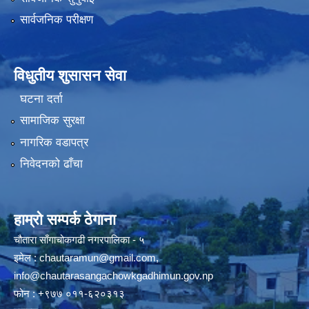
सार्वजनिक परीक्षण
विधुतीय शुसासन सेवा
घटना दर्ता
सामाजिक सुरक्षा
नागरिक वडापत्र
निवेदनको ढाँचा
हाम्रो सम्पर्क ठेगाना
चौतारा साँगाचोकगढी नगरपालिका - ५
इमेल :
chautaramun@gmail.com
,
info@chautarasangachowkgadhimun.gov.np
फोन : +९७७ ०११-६२०३१३