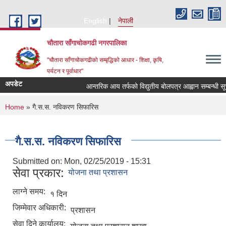
Skip to main content
English
नेपाली
चौतारा साँगाचोकगढी नगरपालिका
"चौतारा साँगाचोकगढीको सम्बृद्धिको आधार - शिक्षा, कृषि,
पर्यटन र पूर्वाधार"
अपडेट
आन्तरिक आय तर्फको विद्युतीय बोलपत्र आह्वान सम्बन्धी सूचना 
You are here
Home
» गै.स.स. नविकरण सिफारिस
गै.स.स. नविकरण सिफारिस
Submitted on:
Mon, 02/25/2019 - 15:31
सेवा प्रकार:
योजना तथा प्रशासन
लाग्ने समय:
१ दिन
जिम्मेवार अधिकारी:
प्रशासन
सेवा दिने कार्यालय: