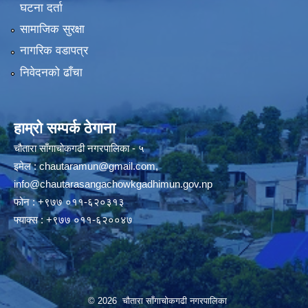
घटना दर्ता
सामाजिक सुरक्षा
नागरिक वडापत्र
निवेदनको ढाँचा
हाम्रो सम्पर्क ठेगाना
चौतारा साँगाचोकगढी नगरपालिका - ५
इमेल :
chautaramun@gmail.com
,
info@chautarasangachowkgadhimun.gov.np
फोन : +९७७ ०११-६२०३१३
फ्याक्स : +९७७ ०११-६२००४७
© 2026 चौतारा साँगाचोकगढी नगरपालिका