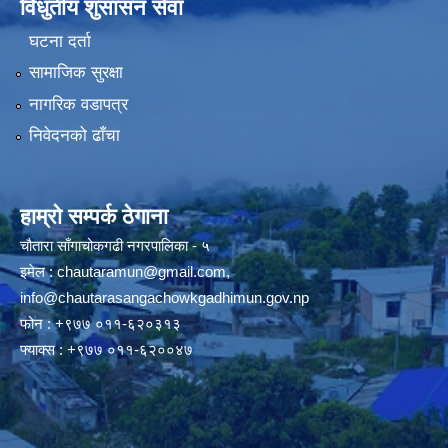
विधुतीय शुसासन सेवा
घटना दर्ता
सामाजिक सुरक्षा
नागरिक वडापत्र
निवेदनको ढाँचा
हाम्रो सम्पर्क ठेगाना
चौतारा साँगाचोकगढी नगरपालिका - ५
इमेल :
chautaramun@gmail.com
,
info@chautarasangachowkgadhimun.gov.np
फोन : +९७७ ०११-६२०३१३
फ्याक्स : +९७७ ०११-६२००४७