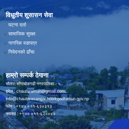
विधुतीय शुसासन सेवा
घटना दर्ता
सामाजिक सुरक्षा
नागरिक वडापत्र
निवेदनको ढाँचा
हाम्रो सम्पर्क ठेगाना
चौतारा साँगाचोकगढी नगरपालिका - ५
इमेल :
chautaramun@gmail.com
,
info@chautarasangachowkgadhimun.gov.np
फोन : +९७७ ०११-६२०३१३
फ्याक्स : +९७७ ०११-६२००४७