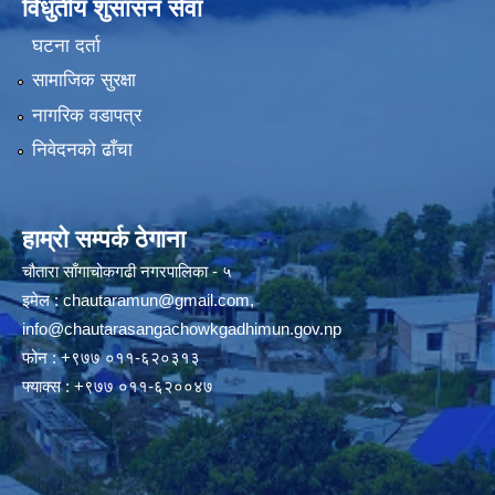
विधुतीय शुसासन सेवा
घटना दर्ता
सामाजिक सुरक्षा
नागरिक वडापत्र
निवेदनको ढाँचा
हाम्रो सम्पर्क ठेगाना
चौतारा साँगाचोकगढी नगरपालिका - ५
इमेल :
chautaramun@gmail.com
,
info@chautarasangachowkgadhimun.gov.np
फोन : +९७७ ०११-६२०३१३
फ्याक्स : +९७७ ०११-६२००४७