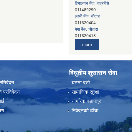
हिमालयन बैंक, बाह्रविसे
011489290
लक्ष्मी बैंक, चाैतारा
011620404
मेगा बैंक, चाैतारा
011620413
जनता बैंक, चाैतारा
more
011620406
देव विकास बैंक, बाह्रविसे
011401005
देव विकास बैंक, जलविरे
विधुतीय शुसासन सेवा
011403051
सिभिल बैंक, मेलम्ची
प्रतिवेदन
घटना दर्ता
011401055
 प्रतिवेदन
सामाजिक सुरक्षा
नेपाल क्रेडिट एण्ड कमर्स बैंक, चाैतारा
011620402
वाई
नागरिक वडापत्र
यति विकास बैंक, मांखा
्षण
निवेदनको ढाँचा
011482150