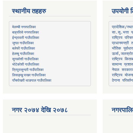
स्थानीय तहहरु
उपयोगी ल
मेलम्ची नगरपालिका
प्रादेशिक/स्
बाह्रविसे नगरपालिका
जुगल गाउँपालिका
प्रधानमन्त्री 
भौतिक पूर्वाध
हेलम्बु गाउँपालिका
ऊर्जा,जलस्रो
भोटेकोशी गाउँपालिका
सामान्य प्रशा
त्रिपुरासुन्दरी गाउँपालिका
नेपाल सरकारक
लिसङ्खु पाखर गाउँपालिका
राष्ट्रिय योज
पाँचपोखरी थाङपाल गाउँपालिका
ठेगाना परिवर्तन
नगर २०७४ देखि २०७८
नगरपालि