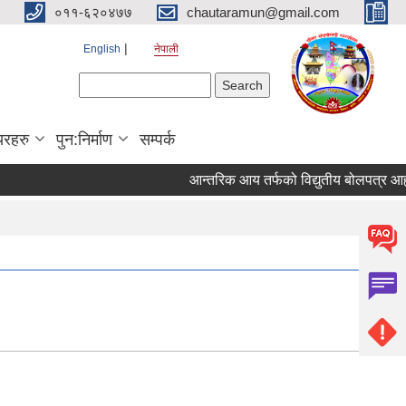
०११-६२०४७७
chautaramun@gmail.com
English
नेपाली
Search form
Search
यरहरु
पुन:निर्माण
सम्पर्क
आन्तरिक आय तर्फको विद्युतीय बोलपत्र आह्वान स