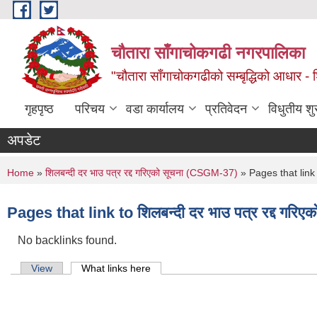
Skip to main content
चौतारा साँगाचोकगढी नगरपालिका
"चौतारा साँगाचोकगढीको सम्बृद्धिको आधार - शिक्
गृहपृष्ठ
परिचय
वडा कार्यालय
प्रतिवेदन
विधुतीय श
अपडेट
You are here
Home
»
शिलबन्दी दर भाउ पत्र रद्द गरिएको सूचना (CSGM-37)
» Pages that link t
Pages that link to शिलबन्दी दर भाउ पत्र रद्द गर
No backlinks found.
Primary tabs
View
What links here
(active tab)