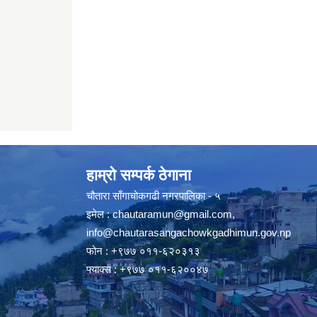
हाम्रो सम्पर्क ठेगाना
चौतारा साँगाचोकगढी नगरपालिका - ५
इमेल :
chautaramun@gmail.com
,
info@chautarasangachowkgadhimun.gov.np
फोन : +९७७ ०११-६२०३१३
फ्याक्स : +९७७ ०११-६२००४७