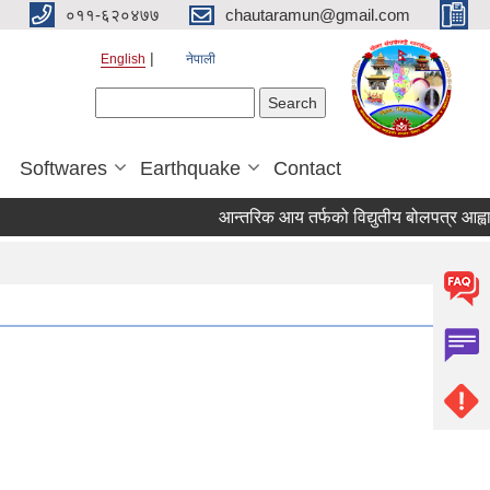
०११-६२०४७७
chautaramun@gmail.com
English
नेपाली
Search form
Search
Softwares
Earthquake
Contact
आन्तरिक आय तर्फको विद्युतीय बोलपत्र आह्वान सम्