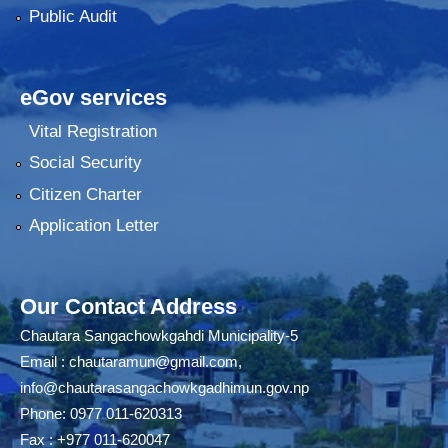
Public Audit
eGov services
Vital Registration
Social Security
Citizen Charter
Application Letter
Our Contact Address
Chautara Sangachowkgahdi Municipality-5
Email :
chautaramun@gmail.com
,
info@chautarasangachowkgadhimun.gov.np
Phone: 0977 011-620313
Fax : +977 011-620047