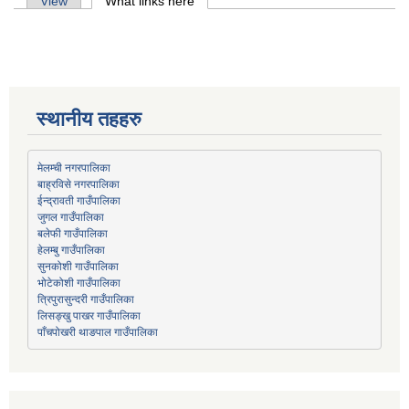
Primary tabs
View
What links here
(active tab)
स्थानीय तहहरु
मेलम्ची नगरपालिका
बाह्रविसे नगरपालिका
जुगल गाउँपालिका
हेलम्बु गाउँपालिका
भोटेकोशी गाउँपालिका
त्रिपुरासुन्दरी गाउँपालिका
लिसङ्खु पाखर गाउँपालिका
पाँचपोखरी थाङपाल गाउँपालिका