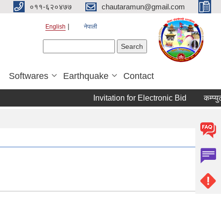
०११-६२०४७७
chautaramun@gmail.com
English
नेपाली
Search form
Search
Softwares
Earthquake
Contact
Invitation for Electronic Bid
कम्प्युट