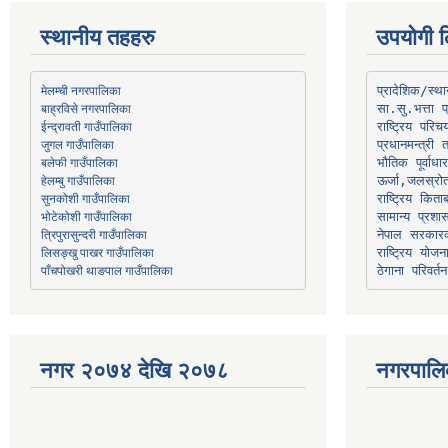
स्थानीय तहहरु
उपयोगी ल
मेलम्ची नगरपालिका
प्रादेशिक/स्
बाह्रविसे नगरपालिका
जुगल गाउँपालिका
प्रधानमन्त्री 
भौतिक पूर्वाध
हेलम्बु गाउँपालिका
ऊर्जा,जलस्रो
भोटेकोशी गाउँपालिका
सामान्य प्रशा
त्रिपुरासुन्दरी गाउँपालिका
नेपाल सरकारक
लिसङ्खु पाखर गाउँपालिका
राष्ट्रिय योज
पाँचपोखरी थाङपाल गाउँपालिका
ठेगाना परिवर्तन
नगर २०७४ देखि २०७८
नगरपालि