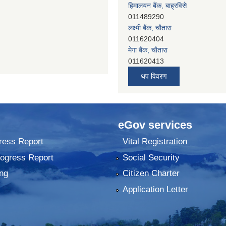
हिमालयन बैंक, बाह्रविसे
011489290
लक्ष्मी बैंक, चाैतारा
011620404
मेगा बैंक, चाैतारा
011620413
जनता बैंक, चाैतारा
थप विवरण
011620406
देव विकास बैंक, बाह्रविसे
011401005
देव विकास बैंक, जलविरे
eGov services
011403051
सिभिल बैंक, मेलम्ची
ress Report
Vital Registration
011401055
rogress Report
Social Security
नेपाल क्रेडिट एण्ड कमर्स बैंक, चाैतारा
011620402
ng
Citizen Charter
यति विकास बैंक, मांखा
Application Letter
011482150