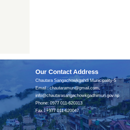
Our Contact Address
Chautara Sangachowkgahdi Municipality-5
Email :
chautaramun@gmail.com
,
info@chautarasangachowkgadhimun.gov.np
Phone: 0977 011-620313
Fax : +977 011-620047