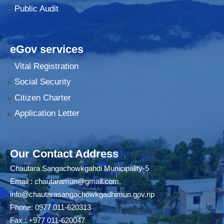
Public Audit
eGov services
Vital Registration
Social Security
Citizen Charter
Application Letter
Our Contact Address
Chautara Sangachowkgahdi Municipality-5
Email :
chautaramun@gmail.com
,
info@chautarasangachowkgadhimun.gov.np
Phone: 0977 011-620313
Fax : +977 011-620047