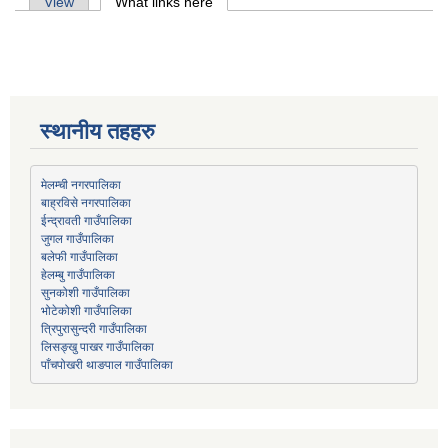
Primary tabs
View
What links here
(active tab)
स्थानीय तहहरु
मेलम्ची नगरपालिका
बाह्रविसे नगरपालिका
जुगल गाउँपालिका
हेलम्बु गाउँपालिका
भोटेकोशी गाउँपालिका
त्रिपुरासुन्दरी गाउँपालिका
लिसङ्खु पाखर गाउँपालिका
पाँचपोखरी थाङपाल गाउँपालिका