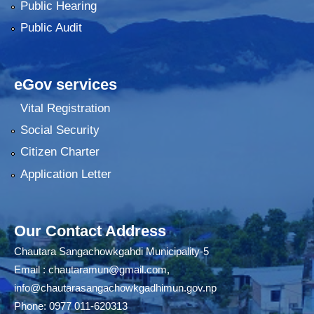
Public Hearing
Public Audit
eGov services
Vital Registration
Social Security
Citizen Charter
Application Letter
Our Contact Address
Chautara Sangachowkgahdi Municipality-5
Email :
chautaramun@gmail.com
,
info@chautarasangachowkgadhimun.gov.np
Phone: 0977 011-620313