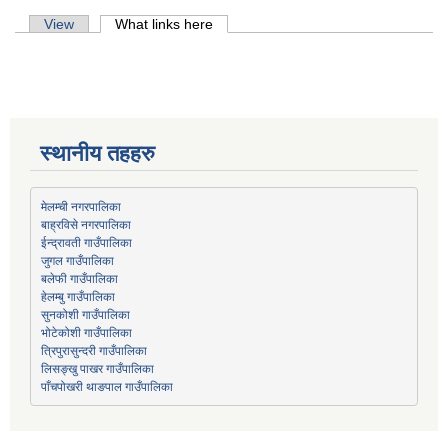
Primary tabs
View
What links here
(active tab)
स्थानीय तहहरु
मेलम्ची नगरपालिका
बाह्रविसे नगरपालिका
जुगल गाउँपालिका
हेलम्बु गाउँपालिका
भोटेकोशी गाउँपालिका
त्रिपुरासुन्दरी गाउँपालिका
लिसङ्खु पाखर गाउँपालिका
पाँचपोखरी थाङपाल गाउँपालिका