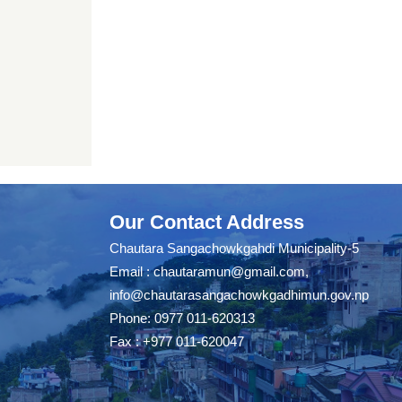
Our Contact Address
Chautara Sangachowkgahdi Municipality-5
Email :
chautaramun@gmail.com
,
info@chautarasangachowkgadhimun.gov.np
Phone: 0977 011-620313
Fax : +977 011-620047