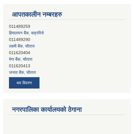
आपतकालीन नम्बरहरु
हिमालयन बैंक, बाह्रविसे
011489290
लक्ष्मी बैंक, चाैतारा
011620404
मेगा बैंक, चाैतारा
011620413
जनता बैंक, चाैतारा
011620406
देव विकास बैंक, बाह्रविसे
थप विवरण
011401005
देव विकास बैंक, जलविरे
011403051
सिभिल बैंक, मेलम्ची
नगरपालिका कार्यालयको ठेगाना
011401055
नेपाल क्रेडिट एण्ड कमर्स बैंक, चाैतारा
011620402
यति विकास बैंक, मांखा