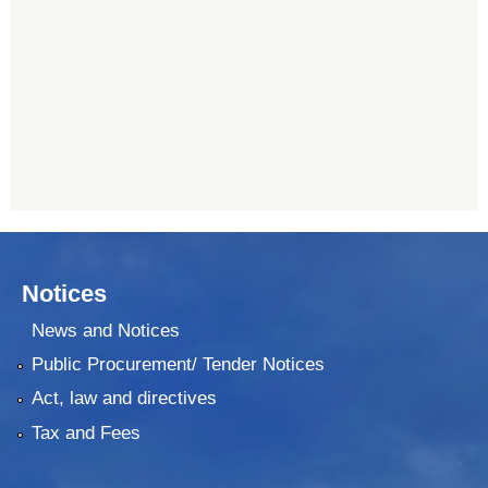
011482150
प्रभु बैंक, बाह्रविसे
011489259
Notices
News and Notices
Public Procurement/ Tender Notices
Act, law and directives
Tax and Fees