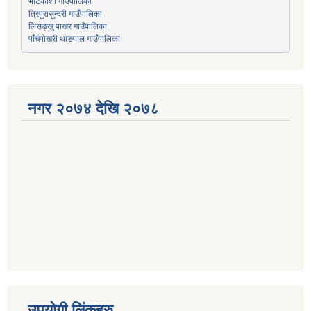
भोटेकोशी गाउँपालिका
त्रिपुरासुन्दरी गाउँपालिका
लिसङ्खु पाखर गाउँपालिका
पाँचपोखरी थाङपाल गाउँपालिका
नगर २०७४ देखि २०७८
उपयोगी लिंकहरु