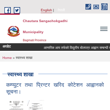
Skip to main content
English
नेपाली
Chautara Sangachokgadhi
Municipality
Bagmati Province
अपडेट
आन्तरिक आय तर्फको विद्युतीय बोलपत्र आह्वान सम्बन्धी सूचना
You are here
Home
» स्वास्थ्य शाखा
स्वास्थ्य शाखा
कम्प्युटर तथा प्रिन्टर खरिद कोटेशन आह्वानको
सूचना।